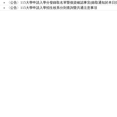
» 〈公告〉115大學申請入學分發錄取名單暨個資確認事宜(錄取通知於本日
» 〈公告〉115大學申請入學招生校系分則查詢暨共通注意事項