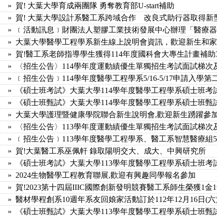
» 賀! 大葉大學育成兩團隊 勇奪教育部U-start補助
» 賀! 大葉大學設計系醫工系跨域合作 改良式助行器取得新
» ﹝活動訊息﹞財團法人塑膠工業技術發展中心辦理「醫療
» 大葉大學醫學工程學系新生線上說明會資訊，歡迎新生和
» 賀!醫工系老師指導學生獲得114年度國科會大專生計畫補
» 〈招生公告〉114學年度運動績優生單獨招生考試面試梯次
» ﹝招生公告﹞114學年度醫學工程學系5/16-5/17申請入學
» 《碩士班考試》大葉大學114學年度醫學工程學系碩士班
» 《碩士班甄試》大葉大學114學年度醫學工程學系碩士班
» 大葉大學護理暨健康學院聯合新生說明會,歡迎新生踴躍參
» 〈招生公告〉113學年度運動績優生單獨招生考試面試梯次
» ﹝招生公告﹞113學年度醫學工程學系、醫工系智慧醫療組5/
» 賀!大葉醫工系巫佩軒 錄取陽明交大、成大、中興研究所
» 《碩士班考試》大葉大學113學年度醫學工程學系碩士班
» 2024生物醫學工程教育聯展,歡迎有興趣同學報名參加
» 賀!2023第十四屆IIIC國際創新發明競賽醫工系師生榮獲1金
» 醫材學程創系10週年系友回娘家活動訂於112年12月16日(
» 《碩士班甄試》大葉大學113學年度醫學工程學系碩士班