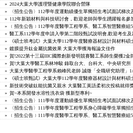
» 2024大葉大學護理暨健康學院聯合營隊
» 〈招生公告〉112學年度運動績優生單獨招生考試面試梯次
» 112年新穎材料與科技研討會，歡迎老師與學生踴躍報名參
» ﹝招生公告﹞112學年度醫學工程學系、醫工系智慧醫療組5/
» 醫工系112學年度申請入學第二階段甄試說明會,歡迎考生及
» 《碩士班考試》大葉大學112學年度醫療器材設計與材料
» 鍍膜提升鈦金屬抗菌效果 大葉大學獲海報論文佳作
» 賀!2022第十三屆IIIC國際創新發明競賽醫工系師生榮獲2金
» 賀!大葉大學醫工系林坤駿 錄取台大、台科大、中央研究所
» 大葉大學醫學工程學系賴峰民老師 誠徵「全職研究助理」1
» 《碩士班甄試》大葉大學112學年度醫療器材設計與材料
» 新技術突破鈦能抗菌又親水 大葉醫工黃語柔初次投稿就得
» 賀~本系開發水溶性洗衣袋 獲新型專利~
» 〈招生公告〉111學年度運動績優生單獨招生考試面試梯次
» 〈招生公告〉111學年度醫學工程學系身心障礙學生單獨招
» ﹝招生公告﹞111學年度醫學工程學系、醫工系智慧醫療組5/